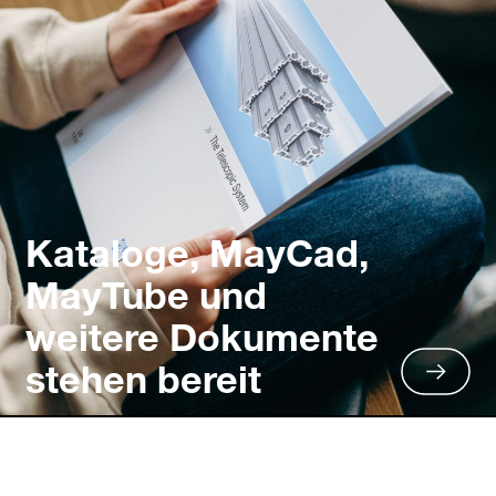
Kataloge, MayCad,
MayTube und
weitere Dokumente
stehen bereit