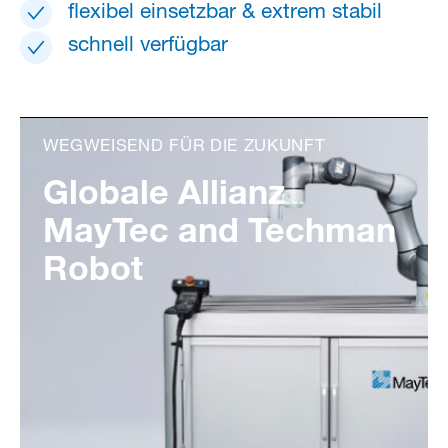
flexibel einsetzbar & extrem stabil
schnell verfügbar
WEGWEISEND FÜR DIE ZUKUNFT
Globale Allianz
MayTec and Techman
Robot