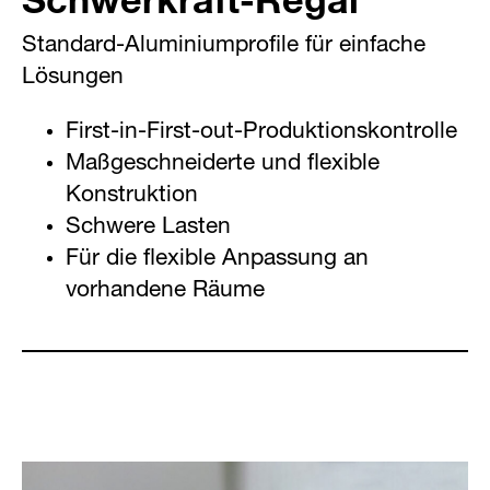
Standard-Aluminiumprofile für einfache
Maßgeschneiderter Produktfluss mit Hilfe
MayTec-Durchlaufregale unter Verwendung
Rollcontainer in modularer Bauweise,
Lösungen
unseres Rohrsystems
vom MayTec Profilsystem
nutzbar als Plattform oder mit
individuellen Aufbauten und
First-in-First-out-Produktionskontrolle
Rollenschienen ermöglichen die
Rollensysteme ermöglichen die
Erweiterungen
Maßgeschneiderte und flexible
Produktbereitstellung
Produktbereitstellung
Konstruktion
Flexible Strukturen
Robustere Profilstrukturen verfügbar
Schwere Lasten
Einfache Modifikationen bei
Modulares System ermöglicht schnelle
Für die flexible Anpassung an
Produktänderungen
Änderungen
vorhandene Räume
Modulare und mobile Anwendungen