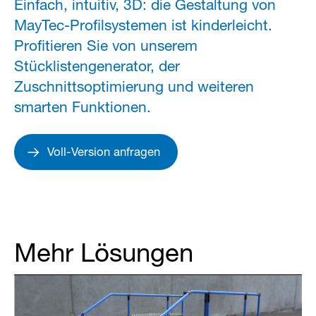
Einfach, intuitiv, 3D: die Gestaltung von
MayTec-Profilsystemen ist kinderleicht.
Profitieren Sie von unserem
Stücklistengenerator, der
Zuschnittsoptimierung und weiteren
smarten Funktionen.
Voll-Version anfragen
Mehr Lösungen
Partner Login