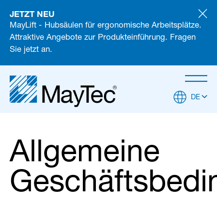
JETZT NEU
MayLift - Hubsäulen für ergonomische Arbeitsplätze.
Attraktive Angebote zur Produkteinführung. Fragen
Sie jetzt an.
DE
Allgemeine
Geschäftsbedi