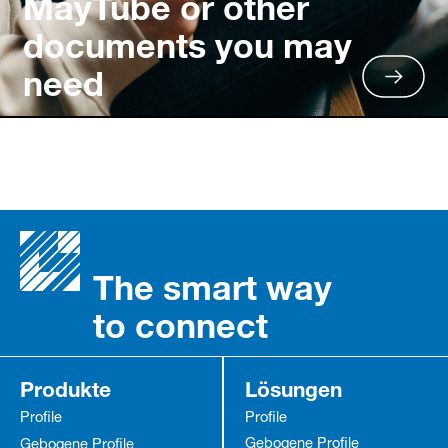
MayTube or other
documents you may
need
The smart way
to connect
Produkte
Lösungen
Profile
Profile
Gebogene Profile
Gebogene Profile