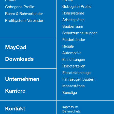
Profile
Profile
Gebogene Profile
Gebogene Profile
Rohrsysteme
Rohre & Rohrverbinder
Arbeitsplätze
Profilsystem-Verbinder
Sauberraum
Schutz­umhausungen
Förderbänder
MayCad
Regale
Automotive
Downloads
Einrichtungen
Roboterzellen
Einsatzfahrzeuge
Unternehmen
Fahrzeug­einbauten
Messestände
Karriere
Sonstige
Kontakt
Impressum
Datenschutz