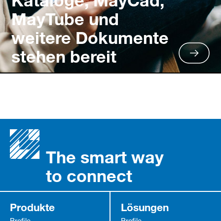
Kataloge, MayCad,
MayTube und
weitere Dokumente
stehen bereit
The smart way
to connect
Produkte
Lösungen