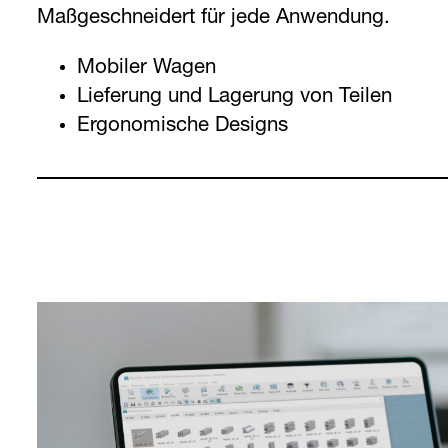
Maßgeschneidert für jede Anwendung.
Montagezellen.
Regale für Industrieteile.
Mobiler Wagen
Mobiler Wagen
Auf spezifische Anforderungen zugeschn
Lieferung und Lagerung von Teilen
Ergonomisches Design
Lieferung der Komponenten zur Montag
Ergonomische Designs