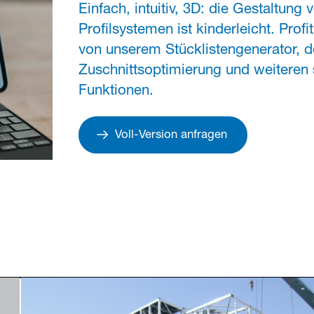
Partner Login
Einfach, intuitiv, 3D: die Gestaltung
Profilsystemen ist kinderleicht. Profi
von unserem Stücklistengenerator, d
Zuschnittsoptimierung und weiteren
Funktionen.
Anmelden
Voll-Version anfragen