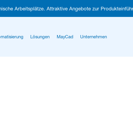
ische Arbeitsplätze. Attraktive Angebote zur Produkteinführ
matisierung
Lösungen
MayCad
Unternehmen
Über uns
Karriere