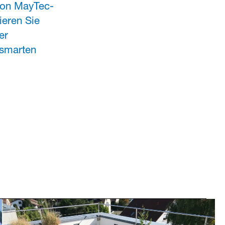
 von MayTec-
tieren Sie
er
 smarten