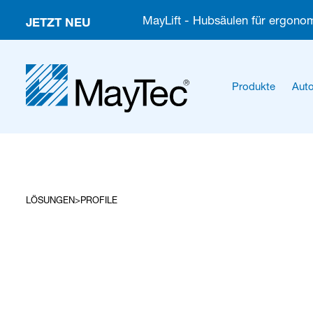
JETZT NEU
MayLift - Hubsäulen für ergonom
Produkte
Auto
LÖSUNGEN
PROFILE