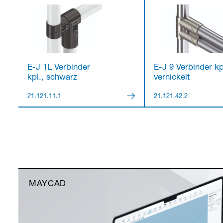
E-J 1L Verbinder
E-J 9 Verbinder kp
kpl., schwarz
vernickelt
21.121.11.1
21.121.42.2
MAYCAD