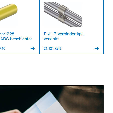
ohr Ø28
E-J 17 Verbinder kpl.
, ABS beschichtet
verzinkt
0.10
21.121.72.3