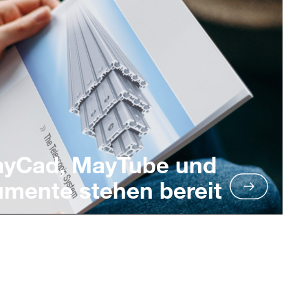
ayCad, MayTube und
umente stehen bereit