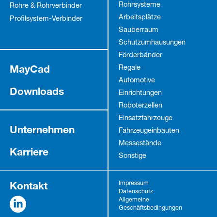
Rohrsysteme
Rohre & Rohrverbinder
Arbeitsplätze
Profilsystem-Verbinder
Sauberraum
Schutz­umhausungen
Förderbänder
MayCad
Regale
Automotive
Downloads
Einrichtungen
Roboterzellen
Einsatzfahrzeuge
Unternehmen
Fahrzeug­einbauten
Messestände
Karriere
Sonstige
Kontakt
Impressum
Datenschutz
Allgemeine
Geschäftsbedingungen