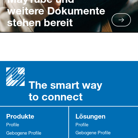
weitere Dokumente
stehen bereit
The smart way
to connect
Produkte
Lösungen
Profile
Profile
Gebogene Profile
Gebogene Profile