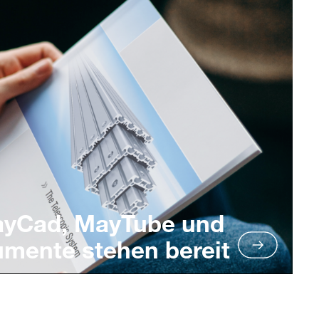
ayCad, MayTube und
umente stehen bereit