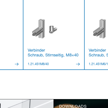
Verbinder
Verbinder
Schraub, Stirnseitig, M8×40
Schraub, S
1.21.4S1M8/40
1.21.4S1M6/
DOWNLOADS