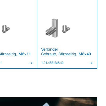
Verbinder
tirnseitig, M6×11
Schraub, Stirnseitig, M8×40
11
1.21.45S1M8/40