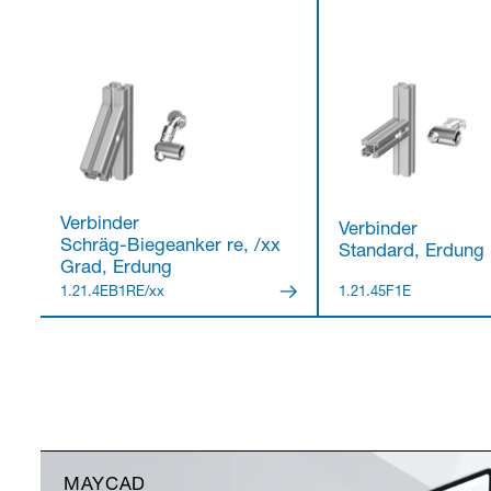
Verbinder
Verbinder
Schräg-Biegeanker re, /xx
Standard, Erdung
Grad, Erdung
1.21.4EB1RE/xx
1.21.45F1E
MAYCAD