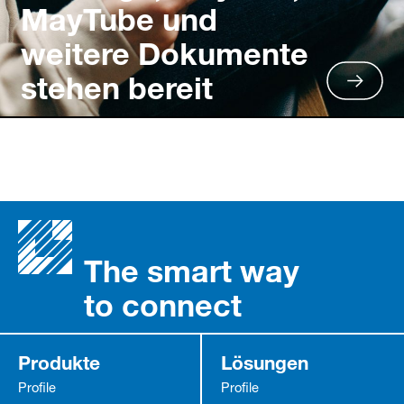
MayTube und
weitere Dokumente
stehen bereit
The smart way
to connect
Produkte
Lösungen
Profile
Profile