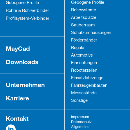
Gebogene Profile
Gebogene Profile
Rohrsysteme
Rohre & Rohrverbinder
Arbeitsplätze
Profilsystem-Verbinder
Sauberraum
Schutz­umhausungen
Förderbänder
MayCad
Regale
Automotive
Downloads
Einrichtungen
Roboterzellen
Einsatzfahrzeuge
Unternehmen
Fahrzeug­einbauten
Messestände
Karriere
Sonstige
Kontakt
Impressum
Datenschutz
Allgemeine