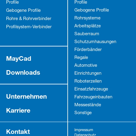
Profile
Profile
Gebogene Profile
Gebogene Profile
Rohrsysteme
Rohre & Rohrverbinder
Arbeitsplätze
Profilsystem-Verbinder
Sauberraum
Schutz­umhausungen
Förderbänder
MayCad
Regale
Automotive
Downloads
Einrichtungen
Roboterzellen
Einsatzfahrzeuge
Unternehmen
Fahrzeug­einbauten
Messestände
Karriere
Sonstige
Kontakt
Impressum
Datenschutz