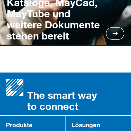
Kataloge, MayCad,
MayTube und
weitere Dokumente
stehen bereit
The smart way
to connect
Produkte
Lösungen