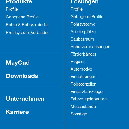
Produkte
Lösungen
Profile
Profile
Gebogene Profile
Gebogene Profile
Rohrsysteme
Rohre & Rohrverbinder
Arbeitsplätze
Profilsystem-Verbinder
Sauberraum
Schutz­umhausungen
Förderbänder
MayCad
Regale
Automotive
Downloads
Einrichtungen
Roboterzellen
Einsatzfahrzeuge
Unternehmen
Fahrzeug­einbauten
Messestände
Karriere
Sonstige