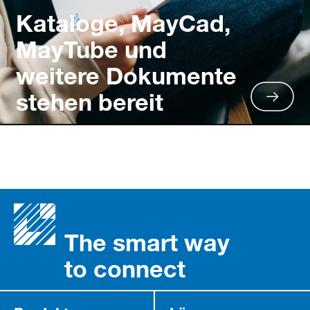
Kataloge, MayCad,
MayTube und
weitere Dokumente
stehen bereit
The smart way
to connect