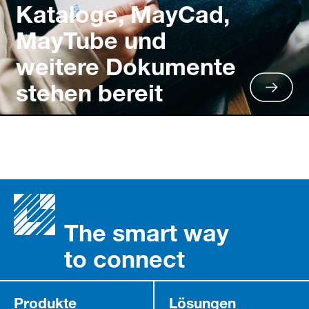
Kataloge, MayCad,
MayTube und
weitere Dokumente
stehen bereit
The smart way
to connect
Produkte
Lösungen