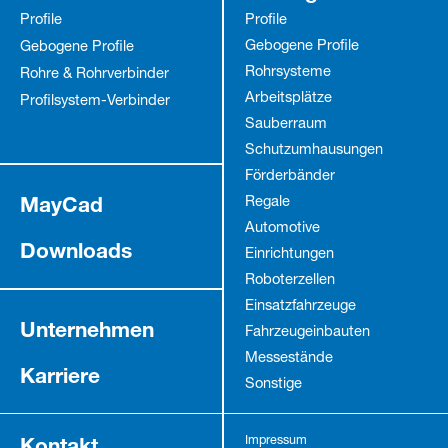
Profile
Profile
Gebogene Profile
Gebogene Profile
Rohrsysteme
Rohre & Rohrverbinder
Arbeitsplätze
Profilsystem-Verbinder
Sauberraum
Schutz­umhausungen
Förderbänder
MayCad
Regale
Automotive
Downloads
Einrichtungen
Roboterzellen
Einsatzfahrzeuge
Unternehmen
Fahrzeug­einbauten
Messestände
Karriere
Sonstige
Kontakt
Impressum