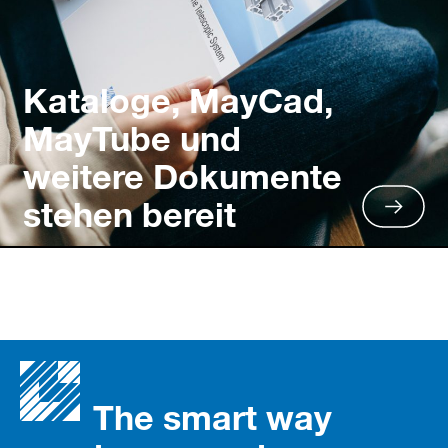
Kataloge, MayCad,
MayTube und
weitere Dokumente
stehen bereit
The smart way