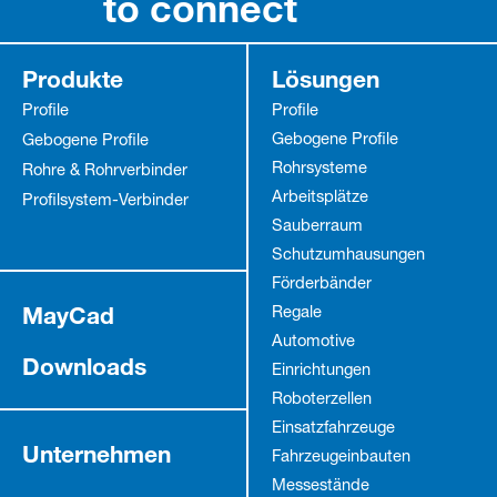
to connect
Produkte
Lösungen
Profile
Profile
Gebogene Profile
Gebogene Profile
Rohrsysteme
Rohre & Rohrverbinder
Arbeitsplätze
Profilsystem-Verbinder
Sauberraum
Schutz­umhausungen
Förderbänder
MayCad
Regale
Automotive
Downloads
Einrichtungen
Roboterzellen
Einsatzfahrzeuge
Unternehmen
Fahrzeug­einbauten
Messestände