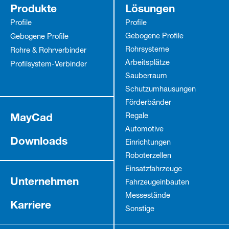
Produkte
Lösungen
Profile
Profile
Gebogene Profile
Gebogene Profile
Rohrsysteme
Rohre & Rohrverbinder
Arbeitsplätze
Profilsystem-Verbinder
Sauberraum
Schutz­umhausungen
Förderbänder
MayCad
Regale
Automotive
Downloads
Einrichtungen
Roboterzellen
Einsatzfahrzeuge
Unternehmen
Fahrzeug­einbauten
Messestände
Karriere
Sonstige