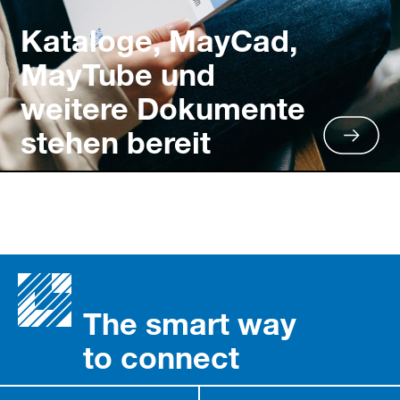
Kataloge, MayCad,
MayTube und
weitere Dokumente
stehen bereit
The smart way
to connect