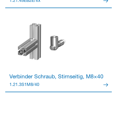
1.21.45EB2E/xx
Verbinder
Schraub, Stirnseitig, M8×40
1.21.3S1M8/40