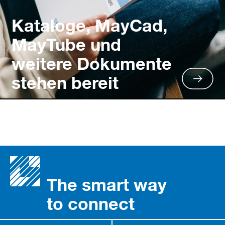
Kataloge, MayCad,
MayTube und
weitere Dokumente
stehen bereit
The smart way
to connect