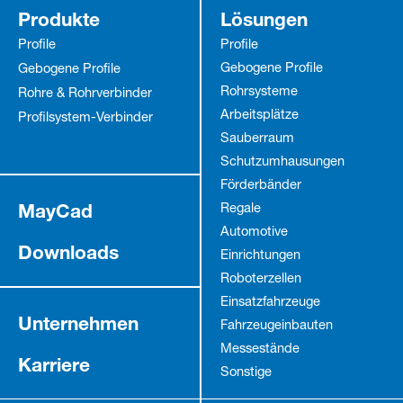
Produkte
Lösungen
Profile
Profile
Gebogene Profile
Gebogene Profile
Rohrsysteme
Rohre & Rohrverbinder
Arbeitsplätze
Profilsystem-Verbinder
Sauberraum
Schutz­umhausungen
Förderbänder
MayCad
Regale
Automotive
Downloads
Einrichtungen
Roboterzellen
Einsatzfahrzeuge
Unternehmen
Fahrzeug­einbauten
Messestände
Karriere
Sonstige