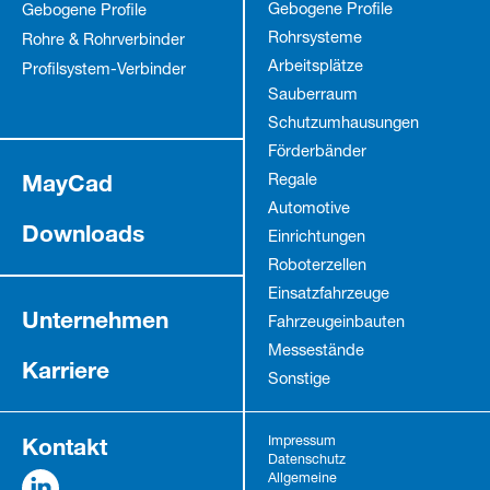
Gebogene Profile
Gebogene Profile
Rohrsysteme
Rohre & Rohrverbinder
Arbeitsplätze
Profilsystem-Verbinder
Sauberraum
Schutz­umhausungen
Förderbänder
MayCad
Regale
Automotive
Downloads
Einrichtungen
Roboterzellen
Einsatzfahrzeuge
Unternehmen
Fahrzeug­einbauten
Messestände
Karriere
Sonstige
Kontakt
Impressum
Datenschutz
Allgemeine