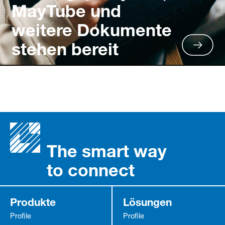
MayTube und
weitere Dokumente
stehen bereit
The smart way
to connect
Produkte
Lösungen
Profile
Profile