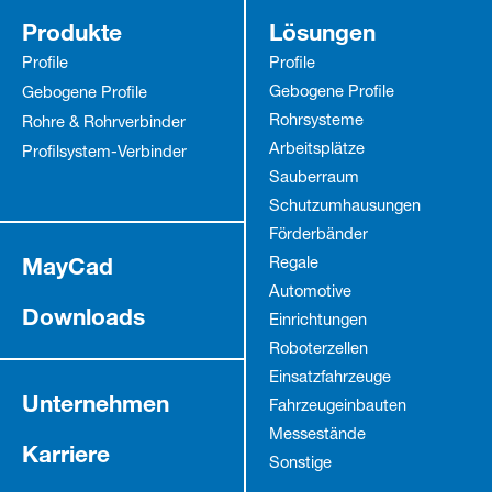
Produkte
Lösungen
Profile
Profile
Gebogene Profile
Gebogene Profile
Rohrsysteme
Rohre & Rohrverbinder
Arbeitsplätze
Profilsystem-Verbinder
Sauberraum
Schutz­umhausungen
Förderbänder
MayCad
Regale
Automotive
Downloads
Einrichtungen
Roboterzellen
Einsatzfahrzeuge
Unternehmen
Fahrzeug­einbauten
Messestände
Karriere
Sonstige