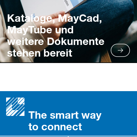
Kataloge, MayCad,
MayTube und
weitere Dokumente
stehen bereit
The smart way
to connect