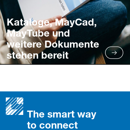
Kataloge, MayCad,
MayTube und
weitere Dokumente
stehen bereit
The smart way
to connect