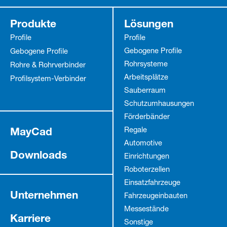
Produkte
Lösungen
Profile
Profile
Gebogene Profile
Gebogene Profile
Rohrsysteme
Rohre & Rohrverbinder
Arbeitsplätze
Profilsystem-Verbinder
Sauberraum
Schutz­umhausungen
Förderbänder
MayCad
Regale
Automotive
Downloads
Einrichtungen
Roboterzellen
Einsatzfahrzeuge
Unternehmen
Fahrzeug­einbauten
Messestände
Karriere
Sonstige