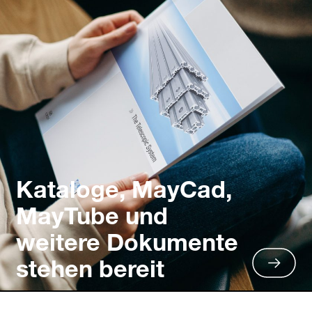
Kataloge, MayCad,
MayTube und
weitere Dokumente
stehen bereit