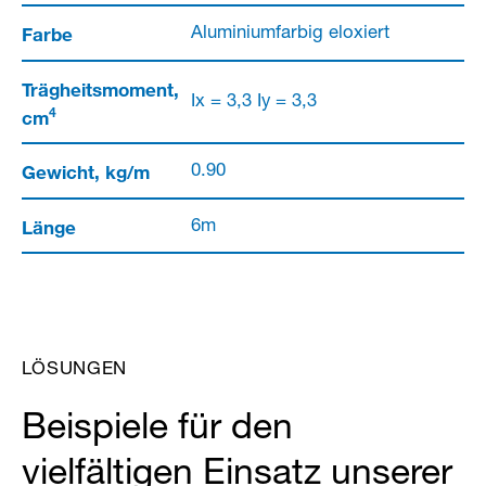
Farbe
Aluminiumfarbig eloxiert
Trägheitsmoment,
Ix = 3,3 Iy = 3,3
4
cm
Gewicht, kg/m
0.90
Länge
6m
LÖSUNGEN
Beispiele für den
vielfältigen Einsatz unserer