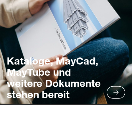
Kataloge, MayCad,
MayTube und
weitere Dokumente
stehen bereit