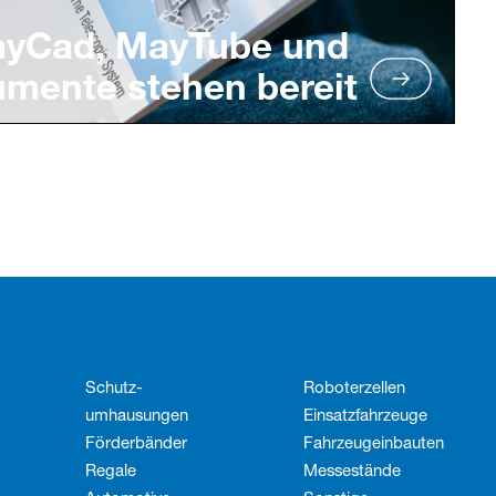
ayCad, MayTube und
umente stehen bereit
Schutz­
Roboterzellen
umhausungen
Einsatzfahrzeuge
Förderbänder
Fahrzeug­einbauten
Regale
Messestände