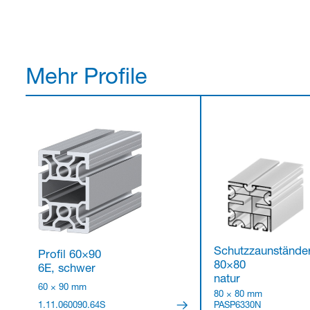
Mehr Profile
Schutzzaunständer
Profil 60×90
80×80
6E, schwer
natur
60 × 90 mm
80 × 80 mm
1.11.060090.64S
PASP6330N