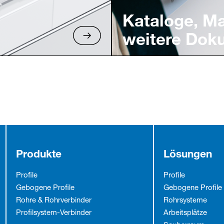
Kataloge, M
weitere Dok
Produkte
Lösungen
Profile
Profile
Gebogene Profile
Gebogene Profile
Rohre & Rohrverbinder
Rohrsysteme
Profilsystem-Verbinder
Arbeitsplätze