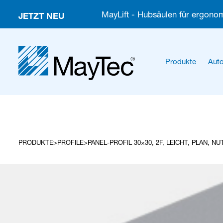
JETZT NEU
MayLift - Hubsäulen für ergonom
Produkte
Auto
PRODUKTE
PROFILE
PANEL-PROFIL 30×30, 2F, LEICHT, PLAN, NU