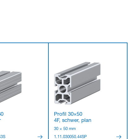
60
Profil 30×50
r
4F, schwer, plan
30 × 50 mm
43S
1.11.030050.44SP