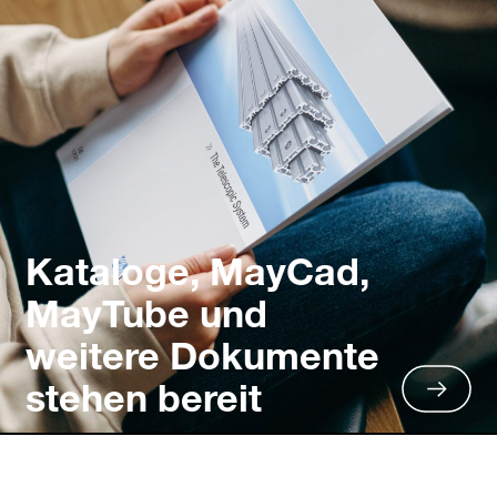
Kataloge, MayCad,
MayTube und
weitere Dokumente
stehen bereit