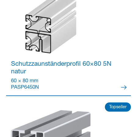
Partner Login
Schutzzaunständerprofil 60×80 5N
natur
60 × 80 mm
PASP6450N
Topseller
Anmelden