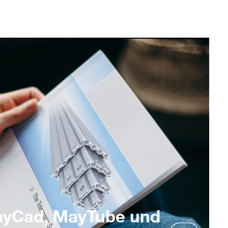
ayCad, MayTube und