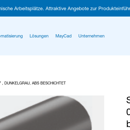
ische Arbeitsplätze. Attraktive Angebote zur Produkteinführ
matisierung
Lösungen
MayCad
Unternehmen
Über uns
Karriere
7 , DUNKELGRAU, ABS BESCHICHTET