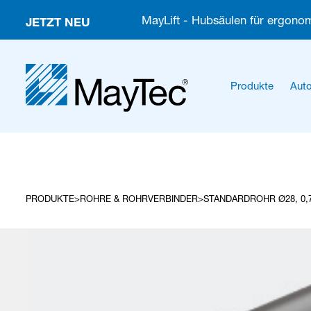
JETZT NEU
MayLift - Hubsäulen für ergonom
Produkte
Auto
PRODUKTE
ROHRE & ROHRVERBINDER
STANDARDROHR Ø28, 0,