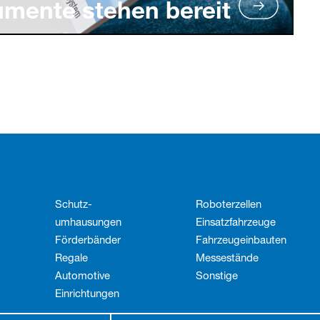
umente stehen bereit
Schutz­
Roboterzellen
umhausungen
Einsatzfahrzeuge
Förderbänder
Fahrzeug­einbauten
Regale
Messestände
Automotive
Sonstige
Einrichtungen