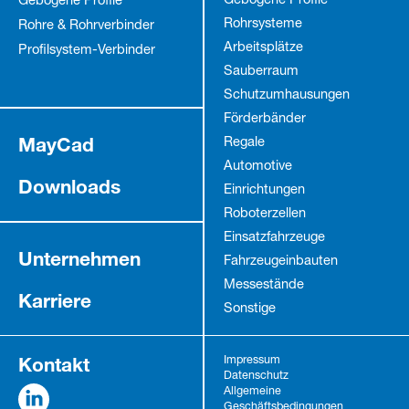
Gebogene Profile
Gebogene Profile
Rohrsysteme
Rohre & Rohrverbinder
Arbeitsplätze
Profilsystem-Verbinder
Sauberraum
Schutz­umhausungen
Förderbänder
MayCad
Regale
Automotive
Downloads
Einrichtungen
Roboterzellen
Einsatzfahrzeuge
Unternehmen
Fahrzeug­einbauten
Messestände
Karriere
Sonstige
Kontakt
Impressum
Datenschutz
Allgemeine
Geschäftsbedingungen