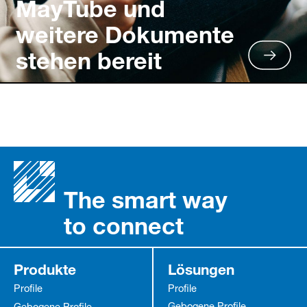
MayTube und
weitere Dokumente
stehen bereit
The smart way
to connect
Produkte
Lösungen
Profile
Profile