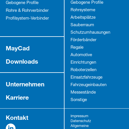
Gebogene Profile
Gebogene Profile
Rohrsysteme
Rohre & Rohrverbinder
Arbeitsplätze
Profilsystem-Verbinder
Sauberraum
Schutz­umhausungen
Förderbänder
MayCad
Regale
Automotive
Downloads
Einrichtungen
Roboterzellen
Einsatzfahrzeuge
Unternehmen
Fahrzeug­einbauten
Messestände
Karriere
Sonstige
Kontakt
Impressum
Datenschutz
Allgemeine