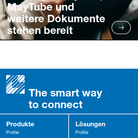
MayTube und
weitere Dokumente
stehen bereit
The smart way
to connect
Produkte
Lösungen
Profile
Profile