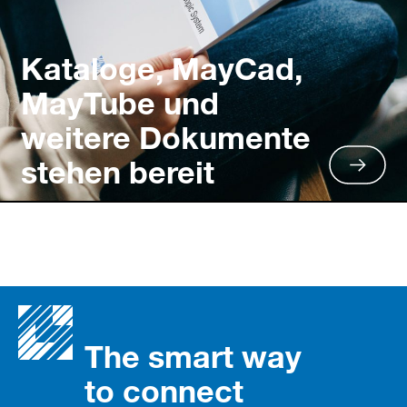
Kataloge, MayCad,
MayTube und
weitere Dokumente
stehen bereit
The smart way
to connect