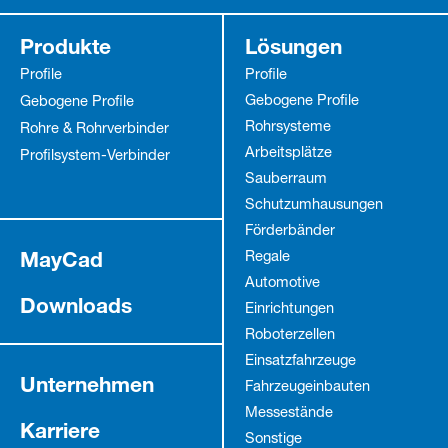
Produkte
Lösungen
Profile
Profile
Gebogene Profile
Gebogene Profile
Rohrsysteme
Rohre & Rohrverbinder
Arbeitsplätze
Profilsystem-Verbinder
Sauberraum
Schutz­umhausungen
Förderbänder
MayCad
Regale
Automotive
Downloads
Einrichtungen
Roboterzellen
Einsatzfahrzeuge
Unternehmen
Fahrzeug­einbauten
Messestände
Karriere
Sonstige