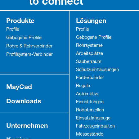
to connect
Produkte
Lösungen
Profile
Profile
Gebogene Profile
Gebogene Profile
Rohrsysteme
Rohre & Rohrverbinder
Arbeitsplätze
Profilsystem-Verbinder
Sauberraum
Schutz­umhausungen
Förderbänder
MayCad
Regale
Automotive
Downloads
Einrichtungen
Roboterzellen
Einsatzfahrzeuge
Unternehmen
Fahrzeug­einbauten
Messestände