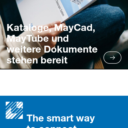
Kataloge, MayCad,
MayTube und
weitere Dokumente
stehen bereit
The smart way