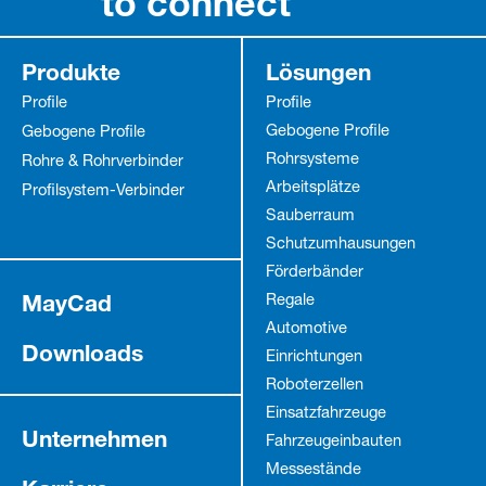
to connect
Produkte
Lösungen
Profile
Profile
Gebogene Profile
Gebogene Profile
Rohrsysteme
Rohre & Rohrverbinder
Arbeitsplätze
Profilsystem-Verbinder
Sauberraum
Schutz­umhausungen
Förderbänder
MayCad
Regale
Automotive
Downloads
Einrichtungen
Roboterzellen
Einsatzfahrzeuge
Unternehmen
Fahrzeug­einbauten
Messestände