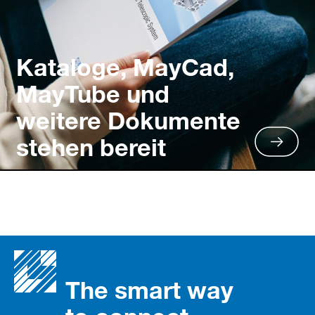
Kataloge, MayCad,
MayTube und
weitere Dokumente
stehen bereit
The smart way