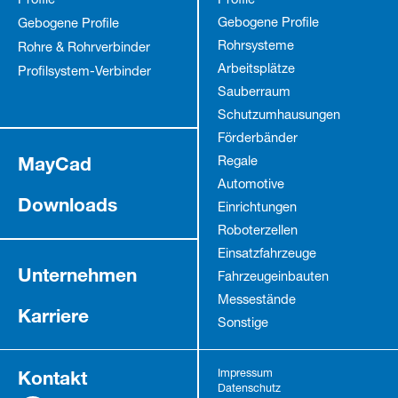
Profile
Profile
Gebogene Profile
Gebogene Profile
Rohrsysteme
Rohre & Rohrverbinder
Arbeitsplätze
Profilsystem-Verbinder
Sauberraum
Schutz­umhausungen
Förderbänder
MayCad
Regale
Automotive
Downloads
Einrichtungen
Roboterzellen
Einsatzfahrzeuge
Unternehmen
Fahrzeug­einbauten
Messestände
Karriere
Sonstige
Kontakt
Impressum
Datenschutz