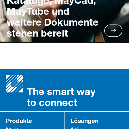
MayTube und
weitere Dokumente
stehen bereit
The smart way
to connect
Produkte
Lösungen