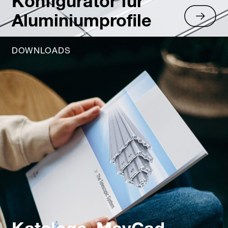
Konfigurator für
Aluminiumprofile
DOWNLOADS
Kataloge, MayCad,