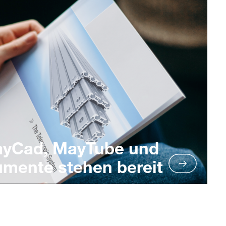
ayCad, MayTube und
umente stehen bereit