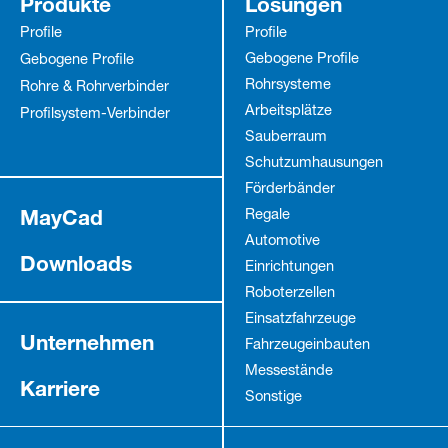
Produkte
Lösungen
Profile
Profile
Gebogene Profile
Gebogene Profile
Rohrsysteme
Rohre & Rohrverbinder
Arbeitsplätze
Profilsystem-Verbinder
Sauberraum
Schutz­umhausungen
Förderbänder
MayCad
Regale
Automotive
Downloads
Einrichtungen
Roboterzellen
Einsatzfahrzeuge
Unternehmen
Fahrzeug­einbauten
Messestände
Karriere
Sonstige