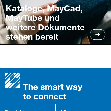
Kataloge, MayCad,
MayTube und
weitere Dokumente
stehen bereit
The smart way
to connect