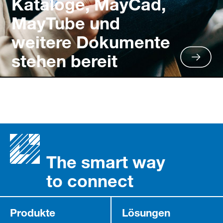
Kataloge, MayCad,
MayTube und
weitere Dokumente
stehen bereit
The smart way
to connect
Produkte
Lösungen