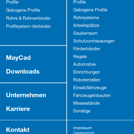
Profile
Profile
Gebogene Profile
Gebogene Profile
Rohrsysteme
Rohre & Rohrverbinder
Arbeitsplätze
Profilsystem-Verbinder
Sauberraum
Schutz­umhausungen
Förderbänder
MayCad
Regale
Automotive
Downloads
Einrichtungen
Roboterzellen
Einsatzfahrzeuge
Unternehmen
Fahrzeug­einbauten
Messestände
Karriere
Sonstige
Kontakt
Impressum
Datenschutz