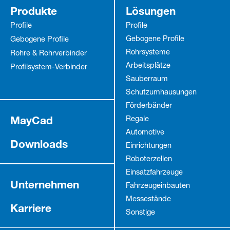
Produkte
Lösungen
Profile
Profile
Gebogene Profile
Gebogene Profile
Rohrsysteme
Rohre & Rohrverbinder
Arbeitsplätze
Profilsystem-Verbinder
Sauberraum
Schutz­umhausungen
Förderbänder
MayCad
Regale
Automotive
Downloads
Einrichtungen
Roboterzellen
Einsatzfahrzeuge
Unternehmen
Fahrzeug­einbauten
Messestände
Karriere
Sonstige