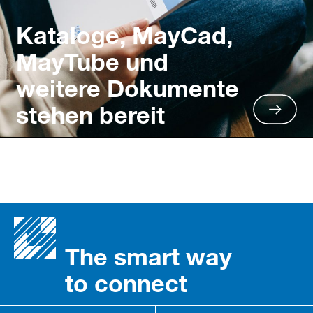
Kataloge, MayCad,
MayTube und
weitere Dokumente
stehen bereit
The smart way
to connect