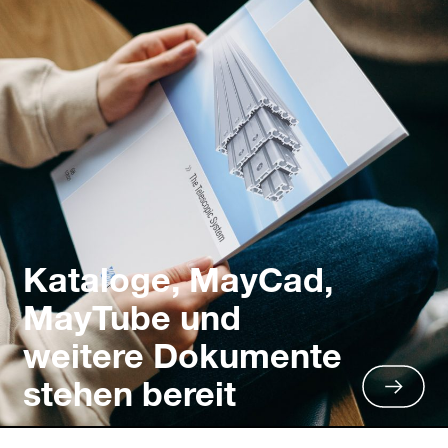
Kataloge, MayCad,
MayTube und
weitere Dokumente
stehen bereit