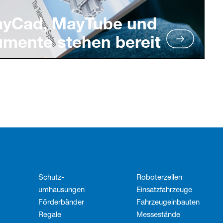
ayCad, MayTube und
umente stehen bereit
Schutz­
Roboterzellen
umhausungen
Einsatzfahrzeuge
Förderbänder
Fahrzeug­einbauten
Regale
Messestände