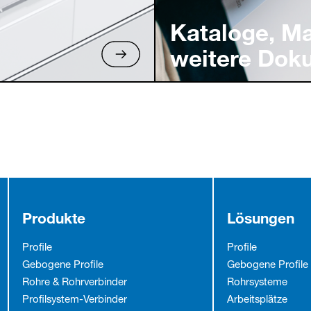
Kataloge, M
weitere Dok
Produkte
Lösungen
Profile
Profile
Gebogene Profile
Gebogene Profile
Rohre & Rohrverbinder
Rohrsysteme
Profilsystem-Verbinder
Arbeitsplätze