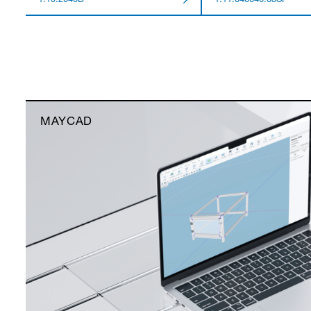
1.19.2040D
1.11.040040.03SP
MAYCAD