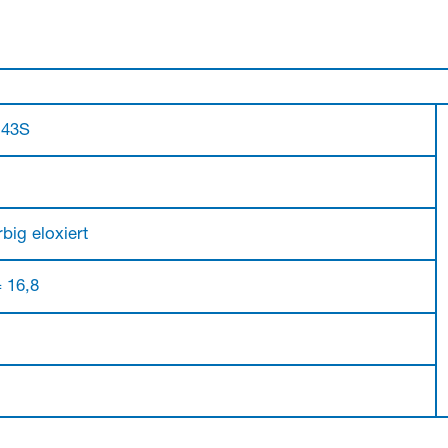
.43S
big eloxiert
= 16,8