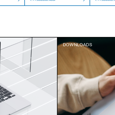
1.11.060060.43SP
1.11.030050.
DOWNLOADS