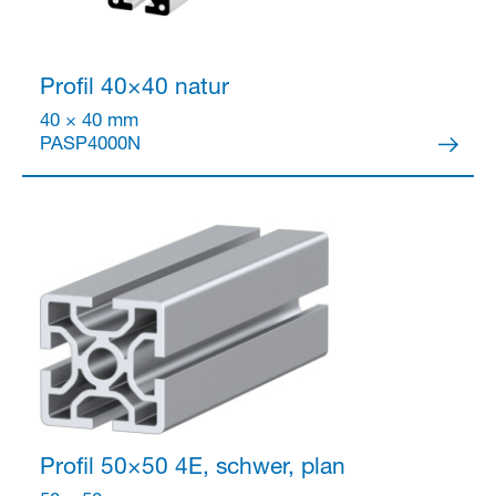
Profil 40×40
natur
40 × 40 mm
PASP4000N
Profil 50×50
4E, schwer, plan