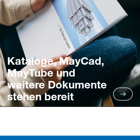
Kataloge, MayCad,
MayTube und
weitere Dokumente
stehen bereit