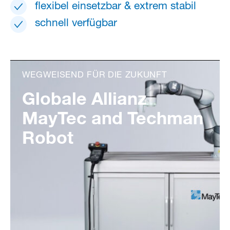
flexibel einsetzbar & extrem stabil
schnell verfügbar
WEGWEISEND FÜR DIE ZUKUNFT
Globale Allianz
MayTec and Techman
Robot