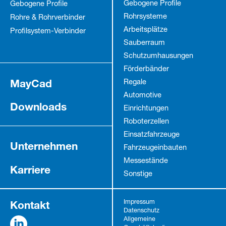
Gebogene Profile
Gebogene Profile
Rohrsysteme
Rohre & Rohrverbinder
Arbeitsplätze
Profilsystem-Verbinder
Sauberraum
Schutz­umhausungen
Förderbänder
MayCad
Regale
Automotive
Downloads
Einrichtungen
Roboterzellen
Einsatzfahrzeuge
Unternehmen
Fahrzeug­einbauten
Messestände
Karriere
Sonstige
Kontakt
Impressum
Datenschutz
Allgemeine