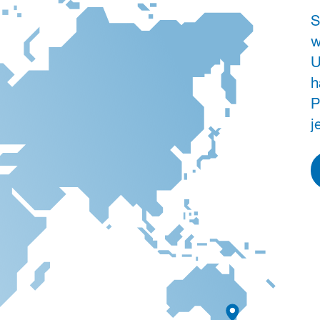
S
w
U
h
P
j