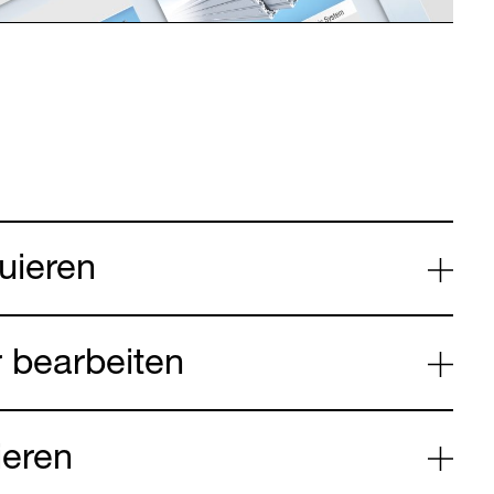
ruieren
r bearbeiten
ieren