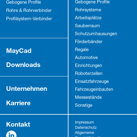
Gebogene Profile
Gebogene Profile
Rohrsysteme
Rohre & Rohrverbinder
Arbeitsplätze
Profilsystem-Verbinder
Sauberraum
Schutz­umhausungen
Förderbänder
MayCad
Regale
Automotive
Downloads
Einrichtungen
Roboterzellen
Einsatzfahrzeuge
Unternehmen
Fahrzeug­einbauten
Messestände
Karriere
Sonstige
Kontakt
Impressum
Datenschutz
Allgemeine