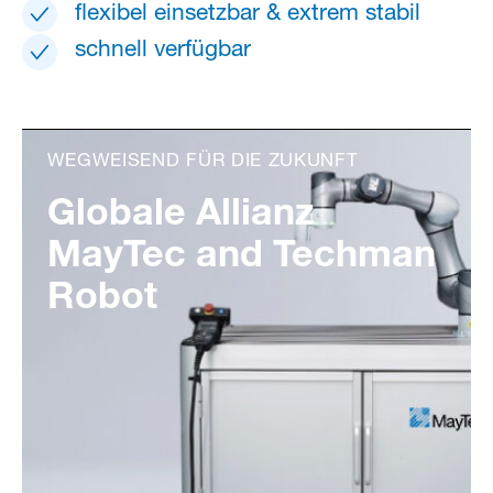
flexibel einsetzbar & extrem stabil
schnell verfügbar
WEGWEISEND FÜR DIE ZUKUNFT
Globale Allianz
MayTec and Techman
Robot