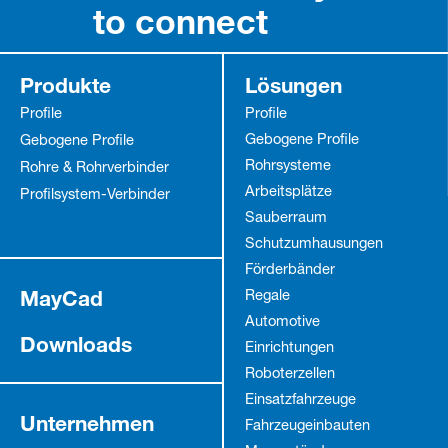
to connect
Partner Login
Produkte
Lösungen
Profile
Profile
Gebogene Profile
Gebogene Profile
Anmelden
Rohrsysteme
Rohre & Rohrverbinder
Arbeitsplätze
Profilsystem-Verbinder
Sauberraum
Schutz­umhausungen
Förderbänder
MayCad
Regale
Automotive
Downloads
Einrichtungen
Roboterzellen
Einsatzfahrzeuge
Unternehmen
Fahrzeug­einbauten